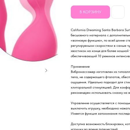
В КОРЗИНУ
California Dreaming Santa Barbara Su
бесшовного материала с дополнительн
«волновую функцию», по всей длине с
регулируемыми скоростями в самые чу
хвостиком на конце для более мощной
обеспечивающий 10 режимов интенсив
Применение
Вибромассажер изготовлен из гипоалл
тела, не содержащего фталатов, обе
ощущения. Идеально подходит для стим
клиторальной стимуляцией. Для комфо
рекомендуем использовать смазку на в
Управление осуществляется с помощью
выключить игрушку, необходимо нажать
Имеется функция запоминания последн
Доступна возможность блокировки, ко
игрушки во время путешествий.