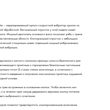
rfer – перезаряжаемый мульти скоростной вибратор кролик из
ой обработкой. Вагинальный отросток у этой модели имеет
твола. Мощный двигатель основного вала посылает рябь с тремя
вствительные области. Клиторальный отросток с небольшим
 точечной стимуляции имеет отдельный мощный виброэлемент,
ной вибрации.
ергенного мягкого силикона премиум-класса безопасного для
спечивающего приятные и гарнировано безопасные тактильные
уляции точки G и всех стенок влагалища, в сочетании с
ртности введения и получения максимально приятных ощущений
одной основе.
 трех встроенных в основание кнопок. Чтобы включить или
 и в течении трех секунд удерживать верхнюю кнопку питания.
его выбранного сочетания.
торая позволит предотвратить самопроизвольное включение