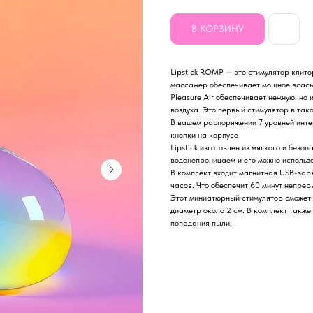
В КОРЗИНУ
Lipstick ROMP — это стимулятор клито
массажер обеспечивает мощное всасы
Pleasure Air обеспечивает нежную, но
воздуха. Это первый стимулятор в так
В вашем распоряжении 7 уровней инт
кнопки на корпусе
Lipstick изготовлен из мягкого и безо
водонепроницаем и его можно использо
В комплект входит магнитная USB-зар
часов. Что обеспечит 60 минут непрер
Этот миниатюрный стимулятор сможет с
диаметр около 2 см. В комплект также
попадания пыли.