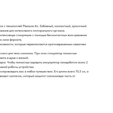
ра с технологией Pleasure Air. Забавный, компактный, красочный
вание для интенсивного клиторального оргазма.
 интенсивную стимуляцию с помощью бесконтактных волн давления
ом мини формате.
енсивности, которые переключаются кратковременным нажатием
пасного для тела силикона. При этом стимулятор полностью
вать в душе и ванной.
ядка. Чтобы полностью зарядить аккумулятор понадобится около 2
ывной работы устройства.
опровождать вас в любом путешествии. Его длина всего 10,5 см, а
 входит колпачок, который защитит силиконовую часть от