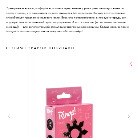
Эрекционное кольцо, по форме напоминающее снежинку, разогреет интимную жизнь до
такой степени, что заниматься сексом захочется без перерыва. Кольцо, кстати, отлично
способствует продлению полового акта. Ведь оно предназначено, в первую очередь, для
поддержания максимальной эрекции у мужчины. А вот во вторую (но не менее значимую
очередь!) — для дополнительной стимуляции эрогенных зон женщины. Кольцо одно, а яркие
эмоции от потрясающего секса получают оба партнёра!
С ЭТИМ ТОВАРОМ ПОКУПАЮТ