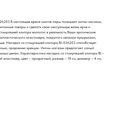
026203 В настоящее время многие пары посещают интим-магазин,
интимные товары и сделать свою сексуальную жизнь ярче и
тимуляцией клитора воплотит в реальность Ваши эротические
рмопластического эластомера, покрытого мелкими пузырьками,
ще. Насадка со стимуляцией клитора BI-026203 способствует
ельно, продлению эрекции. Интим-магазин предлагает самый
ьным ценам. Характеристики насадка со стимуляцией клитора BI –
 эластомер, цвет – прозрачный, размер – 18 см, диаметр – 4 см,