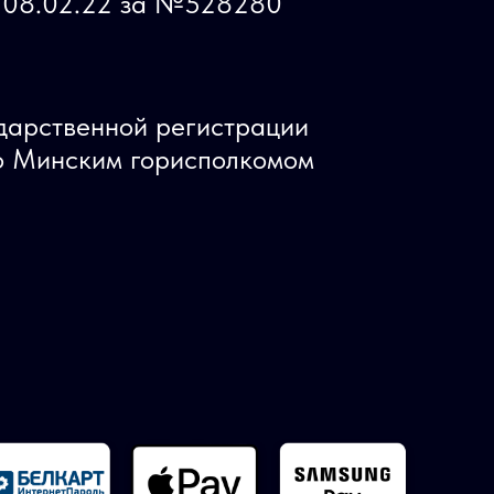
ь 08.02.22 за №528280
ударственной регистрации
 Минским горисполкомом