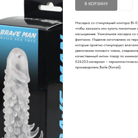
В КОРЗИНУ
Насадка со стимуляцией клитора BI-
чтобы заказать или купить пикантные 
насыщеннее. Уникальная насадка со с
фантазии. Изделие изготовлено из те
которые приятно стимулируют влагали
увеличению полового члена, следоват
качественный интим-товар по минимал
026203:материал – термопластический
производитель Baile (Китай).