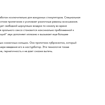
ботан исключительно для вакуумных стимуляторов. Специальная
лотное прилегание и усиливает различные режимы всасывания.
ует свободной циркуляции воздуха по каналу во время
я орального секса становится максимально приближенной к
щий" звук дополняет иллюзию и вызывает еще большее
ым смазочным кольцом. Оно пропитано лубрикантом, который
мере введения его в мастурбатор. Эта технология также
е, герметичность и не дает смазке вытечь.