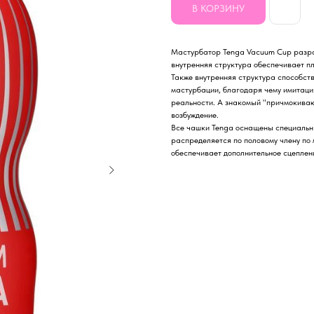
В КОРЗИНУ
Мастурбатор Tenga Vacuum Cup разра
внутренняя структура обеспечивает п
Также внутренняя структура способств
мастурбации, благодаря чему имитаци
реальности. А знакомый "причмокиваю
возбуждение.
Все чашки Tenga оснащены специальн
распределяется по половому члену по 
обеспечивает дополнительное сцеплени