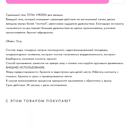
Сужающий гель TOTAL VIRGEM для женщин.
Вяжущий гель, который оказывает сужающее действие на вагинальный канал, делая
женщину внутри более "плотной", увеличивая ощущение удовольствия. Благодаря экстракту
гамамелиса он доставляет большее удовольствие во время проникновения, усиливая
прикосновения. Аромат-афродизиак.
Объём: 15гр.
Состав: вода, глицерин, натрия полиакрилат, гидрогенизированный полидецен,
имидазолидинил мочевина, экстракт листов гамамелиса вирджинианского, экстракт
барбариса, лимонная кислота, аромат.
Способ применения: нанесите на нужную зону и плавно массируйте круговыми движениями.
ВНЕШНЕЕ ИСПОЛЬЗОВАНИЕ.
Меры предосторожности: Храните в недоступном для детей месте. Избегать контакта с
глазами. Хранить в сухом и проветриваемом месте.
В случае возникновения процессов прекратите применение и обратитесь к врачу
Срок действия: 24 месяца с даты изготовления.
С ЭТИМ ТОВАРОМ ПОКУПАЮТ