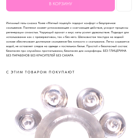
В КОРЗИНУ
Интимный гель-смазка Yovee «Мятный поцелуй» подарит комфорт и безупречное
скольжение. Пантенол окажет успокаивающее и смягчающее действие, ускорит процессы
регенерации слизистых. Чарующий аромат и вкус мяты усилят удовольствие. Подходит для
использования как с презервативом, так и без него. Шелковистая текстура на водной
основе обеспечивает длительное скольжение без липкости и скатывания. Легко смывается
водой, не оставляет следов на одежде и постельном белье. Простой и безопасный состав:
безопасен при случайном проглатывании, безопасен для микрофлоры. БЕЗ ГЛИЦЕРИНА
БЕЗ ПАРАБЕНОВ БЕЗ КРАСИТЕЛЕЙ БЕЗ САХАРА
С ЭТИМ ТОВАРОМ ПОКУПАЮТ