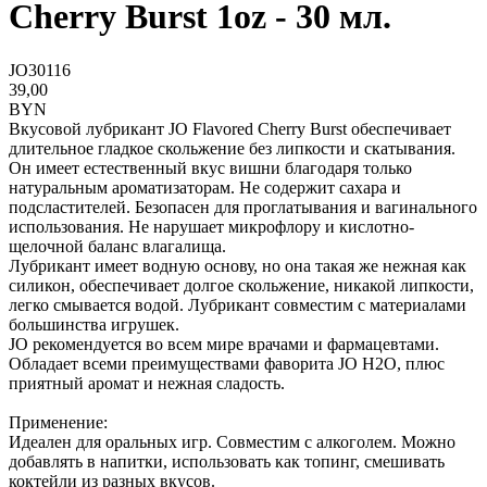
Cherry Burst 1oz - 30 мл.
JO30116
39,00
BYN
Вкусовой лубрикант JO Flavored Cherry Burst обеспечивает
длительное гладкое скольжение без липкости и скатывания.
Он имеет естественный вкус вишни благодаря только
натуральным ароматизаторам. Не содержит сахара и
подсластителей. Безопасен для проглатывания и вагинального
использования. Не нарушает микрофлору и кислотно-
щелочной баланс влагалища.
Лубрикант имеет водную основу, но она такая же нежная как
силикон, обеспечивает долгое скольжение, никакой липкости,
легко смывается водой. Лубрикант совместим с материалами
большинства игрушек.
JO рекомендуется во всем мире врачами и фармацевтами.
Обладает всеми преимуществами фаворита JO H2O, плюс
приятный аромат и нежная сладость.
Применение:
Идеален для оральных игр. Совместим с алкоголем. Можно
добавлять в напитки, использовать как топинг, смешивать
коктейли из разных вкусов.