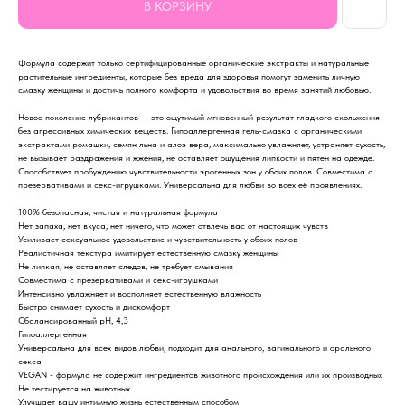
В КОРЗИНУ
Формула содержит только сертифицированные органические экстракты и натуральные
растительные ингредиенты, которые без вреда для здоровья помогут заменить личную
смазку женщины и достичь полного комфорта и удовольствия во время занятий любовью.
Новое поколение лубрикантов — это ощутимый мгновенный результат гладкого скольжения
без агрессивных химических веществ. Гипоаллергенная гель-смазка с органическими
экстрактами ромашки, семян льна и алоэ вера, максимально увлажняет, устраняет сухость,
не вызывает раздражения и жжения, не оставляет ощущения липкости и пятен на одежде.
Способствует пробуждению чувствительности эрогенных зон у обоих полов. Совместима с
презервативами и секс-игрушками. Универсальна для любви во всех её проявлениях.
100% безопасная, чистая и натуральная формула
Нет запаха, нет вкуса, нет ничего, что может отвлечь вас от настоящих чувств
Усиливает сексуальное удовольствие и чувствительность у обоих полов
Реалистичная текстура имитирует естественную смазку женщины
Не липкая, не оставляет следов, не требует смывания
Совместима с презервативами и секс-игрушками
Интенсивно увлажняет и восполняет естественную влажность
Быстро снимает сухость и дискомфорт
Сбалансированный pH, 4,3
Гипоаллергенная
Универсальна для всех видов любви, подходит для анального, вагинального и орального
секса
VEGAN - формула не содержит ингредиентов животного происхождения или их производных
Не тестируется на животных
Улучшает вашу интимную жизнь естественным способом