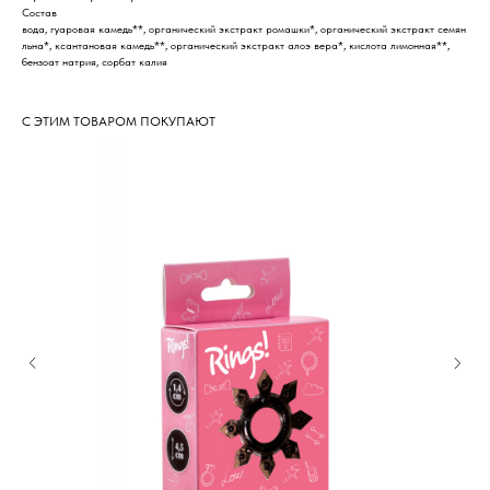
Состав
вода, гуаровая камедь**, органический экстракт ромашки*, органический экстракт семян
льна*, ксантановая камедь**, органический экстракт алоэ вера*, кислота лимонная**,
бензоат натрия, сорбат калия
С ЭТИМ ТОВАРОМ ПОКУПАЮТ