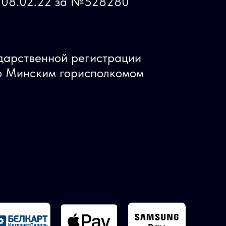
ь 08.02.22 за №528280
ударственной регистрации
 Минским горисполкомом