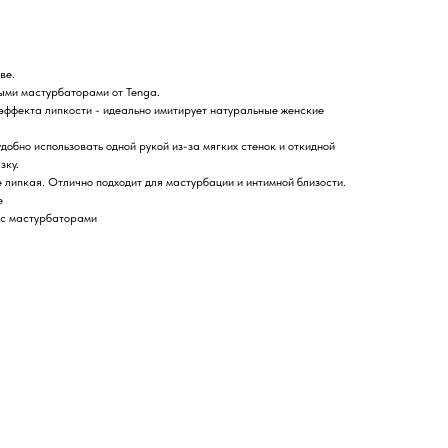
ве.
ыми мастурбаторами от Tenga.
 эффекта липкости - идеально имитирует натуральные женские
добно использовать одной рукой из-за мягких стенок и откидной
зку.
 липкая. Отлично подходит для мастурбации и интимной близости.
е
 с мастурбаторами