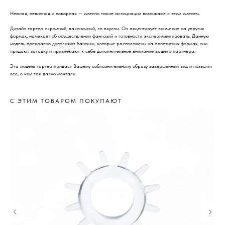
Нежная, невинная и покорная — именно такие ассоциации возникают с этим именем.
Дизайн гартер скромный, лаконичный, со вкусом. Он акцентирует внимание на упругих
формах, намекает об осуществлении фантазий и готовности экспериментировать. Данную
модель прекрасно дополняют бантики, которые расположены на аппетитных формах, они
придают загадку и привлекают к себе дополнительное внимание вашего партнера.
Эта модель гартер придаст Вашему соблазнительному образу завершенный вид и позволит
все, о чем так давно мечтали.
С ЭТИМ ТОВАРОМ ПОКУПАЮТ