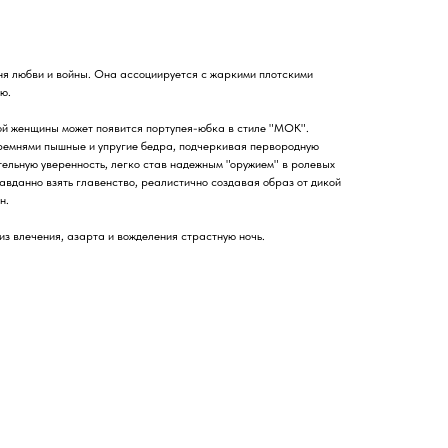
я любви и войны. Она ассоциируется с жаркими плотскими
ю.
ной женщины может появится портупея-юбка в стиле "МОК".
ремнями пышные и упругие бедра, подчеркивая первородную
тельную уверенность, легко став надежным "оружием" в ролевых
авданно взять главенство, реалистично создавая образ от дикой
н.
 влечения, азарта и вожделения страстную ночь.