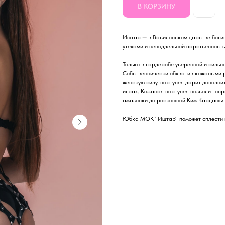
В КОРЗИНУ
Иштар — в Вавилонском царстве богин
утехами и неподдельной царственность
Только в гардеробе уверенной и силь
Собственнически обхватив кожаными 
женскую силу, портупея дарит дополни
играх. Кожаная портупея позволит опр
амазонки до роскошной Ким Кардашья
Юбка МОК "Иштар" поможет сплести из