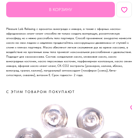
В КОРЗИНУ
Pleasure Lab Relaxing с ароматом винограда и инжира, а также с эфирным маслом-
афродизиаком иланг-иланг способно не только создать волнующую, романтическую
атмосферу, но и нежно расслабить тело партнера. Способ применения: аккуратно нанесите
масло на свои ладони и медленно продвигайтесь массирующими движениями от ступней к
спине и плечам партнера. Масло обеспечит легкое скольжение рук во время массажа, а
воздействие на эрогенные зоны тела принесет максимальное расслабление и удовольствие.
Подходит для самомассажа. Состав: миндальное масло, оливковое масло, масло
виноградных косточек, масло персиковых косточек, парфюмерная композиция, масло семян
инжира, эфирное масло иланг-иланг, СК-СО2 экстракты (розмарин, малина, яблоко,
виноград, гранат, калина), натуральный антиоксидант (токоферол (смесь), бета-
ситостерол, сквален), витамин Е. Срок годности- 2 года.
С ЭТИМ ТОВАРОМ ПОКУПАЮТ