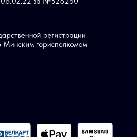
ь 08.02.22 за №528280
ударственной регистрации
 Минским горисполкомом