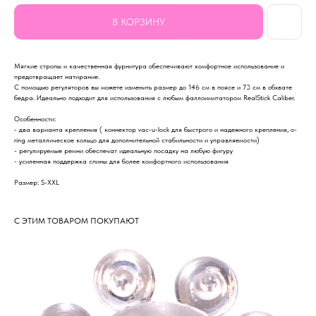
В КОРЗИНУ
Мягкие стропы и качественная фурнитура обеспечивают комфортное использование и
предотвращает натирание.
С помощью регуляторов вы можете изменить размер до 146 см в поясе и 73 см в обхвате
бедра. Идеально подходит для использования с любым фаллоимитатором RealStick Caliber.
Особенности:
- два варианта крепления ( коннектор vac-u-lock для быстрого и надежного крепления, о-
ring металлическое кольцо для дополнительной стабильности и управляемости)
- регулируемые ремни обеспечат идеальную посадку на любую фигуру
- усиленная поддержка спины для более комфортного использования
Размер: S-XXL
С ЭТИМ ТОВАРОМ ПОКУПАЮТ