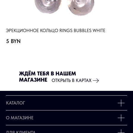
ЭРЕКЦИОННОЕ КОЛЬЦО RINGS BUBBLES WHITE
ЭР
5
BYN
4
ЖДЁМ ТЕБЯ В НАШЕМ
МАГАЗИНЕ
ОТКРЫТЬ В КАРТАХ
КАТАЛОГ
О МАГАЗИНЕ
ДЛЯ КЛИЕНТА