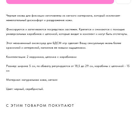
Черные оковы для фиксации изготовлены из мягкого материала, который исключает
нежелательный дискомфорт и раздражение кожи.
Фиксируются и затягиваются посредством застежек. Крепятся и снимаются с помощью
универсальных карабинов с цепочкой, которые входят в комплект и могут быть отстегнуты.
Этот незаменимый аксессуар для БДСМ игр сделает Вашу сексуальную жизнь более
красочной и интересной, наполнив ее новыми ощущениями.
Комплектация: 2 наручника, цепочка с карабинами
Размер: ширина 5 см, по обхвату регулируются от 18,5 до 29 см, карабины с цепочкой - 15
см
Материал: натуральная кожа, металл
Цвет: черный, серебристый.
С ЭТИМ ТОВАРОМ ПОКУПАЮТ