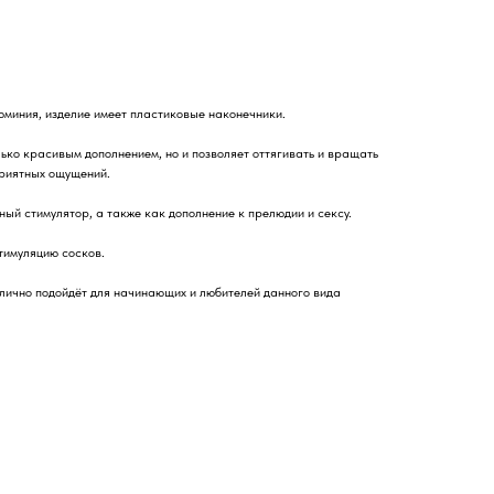
юминия, изделие имеет пластиковые наконечники.
ько красивым дополнением, но и позволяет оттягивать и вращать
приятных ощущений.
ый стимулятор, а также как дополнение к прелюдии и сексу.
тимуляцию сосков.
лично подойдёт для начинающих и любителей данного вида