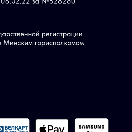
ь 08.02.22 за №528280
ударственной регистрации
 Минским горисполкомом