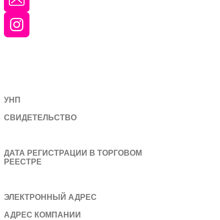
УНП
193604299
СВИДЕТЕЛЬСТВО
Свидетельство о государственной
регистрации №193604299 выдано Минским
горисполкомом 08.12.21
ДАТА РЕГИСТРАЦИИ В ТОРГОВОМ
РЕЕСТРЕ
Интернет-магазин включен в Торговый
реестр Республики Беларусь 08.02.22
за №528280
ЭЛЕКТРОННЫЙ АДРЕС
kalilaska.me@yandex.by
АДРЕС КОМПАНИИ