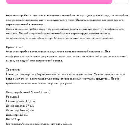
Анальная пробка с хвостом – это универсальный аксессуар для ролевых игр, состоящий из
проникающей анальной части и натурального меха. Идеально подходит для ролевых игр,
перевоплощений в животных.
Литая анальная пробка имеет конусообразную форму и гладкую фактуру шлифованного
металла. Легкий и прочный алюминиевый сплав гарантирует долговечность и
гигиеничность, а также абсолютную безопасность даже при постоянном ношении.
Применение:
Анальная пробка вставляется в анус после предварительной подготовки. Для
комфортности введения и получения максимально приятных ощущений можно использовать
смазку на водной или силиконовой основе.
Хранение:
Очищать анальную пробку желательно до и после использования. Можно помыть в теплой
воде с мылом или воспользоваться специализированным чистящим средством. Перед
хранением изделие необходимо хорошо просушить.
Цвет: серебряный / белый (хвост)
Размер: S
Общая длина: 43,1 см.
Длина хвоста: 37 см.
Длина пробки: 6,1 см.
Диаметр: 2,7 см.
Вес: 83 гр.
Материал: Алюминиевый сплав, натуральный мех