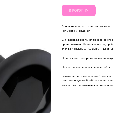
В КОРЗИНУ
Анальная пробка с кристаллом изготов
интимного украшения
Силиконовая анальная пробка со стра
проникновения. Нахо­дясь внутри, про­бо
ется ваги­наль­ными мыш­цами и дает чл
Не вызывает раздражения и индивиду
Назначение и основные свойства: для
Рекомендации к применению: перед п
раствором и/или обработать очистител
комфортного применения, пользуйтесь