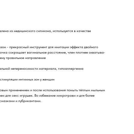
лена из медицинского силикона, используется в качестве
зом - прекрасный инструмент для имитации эффекта двойного
чка сокращает ваги­наль­ное рас­сто­я­ние, член плот­нее охва­ты­ва­
ену пра­виль­ное направ­ле­ние
альной непереносимости материала, гипоаллергенна
 стимуляции интимных зон у женщин
ервым применением и после использования помыть тёплым мыльным
ем для секс игрушек. Во избежание микротравм и для более
 смазками и лубрикантами.