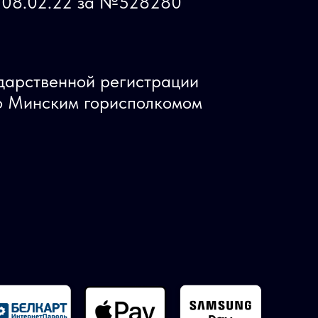
ь 08.02.22 за №528280
ударственной регистрации
 Минским горисполкомом