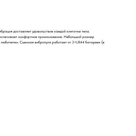
ибрация доставляет удовольствие каждой клеточке тела.
еспечивает комфортное проникновение. Небольшой размер
м любителям. Съемная вибропуля работает от 3×LR44 батареек (в